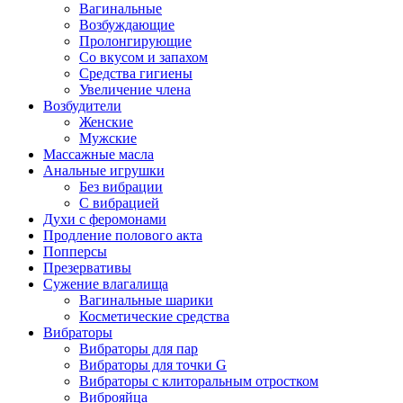
Вагинальные
Возбуждающие
Пролонгирующие
Со вкусом и запахом
Средства гигиены
Увеличение члена
Возбудители
Женские
Мужские
Массажные масла
Анальные игрушки
Без вибрации
С вибрацией
Духи с феромонами
Продление полового акта
Попперсы
Презервативы
Сужение влагалища
Вагинальные шарики
Косметические средства
Вибраторы
Вибраторы для пар
Вибраторы для точки G
Вибраторы с клиторальным отростком
Виброяйца