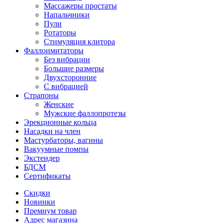
Массажеры простаты
Напальчники
Пули
Ротаторы
Стимуляция клитора
Фаллоимитаторы
Без вибрации
Большие размеры
Двухсторонние
С вибрацией
Страпоны
Женские
Мужские фаллопротезы
Эрекционные кольца
Насадки на член
Мастурбаторы, вагины
Вакуумные помпы
Экстендер
БДСМ
Сертификаты
Скидки
Новинки
Премиум товар
Адрес магазина