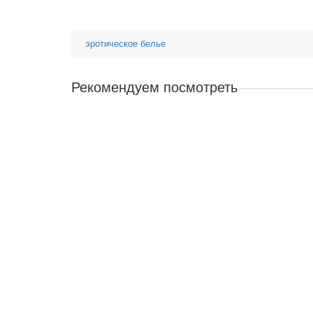
эротическое белье
Рекомендуем посмотреть
Ролевой костюм невесты
2300сом
В корзину
Костюм секси студентки
2300сом
В корзину