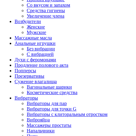
Со вкусом и запахом
Средства гигиены
Увеличение члена
Возбудители
Женские
Мужские
Массажные масла
Анальные игрушки
Без вибрации
С вибрацией
Духи с феромонами
Продление полового акта
Попперсы
Презервативы
Сужение влагалища
Вагинальные шарики
Косметические средства
Вибраторы
Вибраторы для пар
Вибраторы для точки G
Вибраторы с клиторальным отростком
Виброяйца
Массажеры простаты
Напальчники