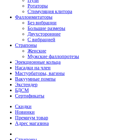
Пули
Ротаторы
Стимуляция клитора
Фаллоимитаторы
Без вибрации
Большие размеры
Двухсторонние
С вибрацией
Страпоны
Женские
Мужские фаллопротезы
Эрекционные кольца
Насадки на член
Мастурбаторы, вагины
Вакуумные помпы
Экстендер
БДСМ
Сертификаты
Скидки
Новинки
Премиум товар
Адрес магазина
Страпоны